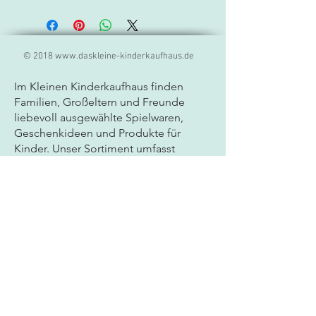
Multi
© 2018
www.daskleine-kinderkaufhaus.de
Im Kleinen Kinderkaufhaus finden
Familien, Großeltern und Freunde
liebevoll ausgewählte
Spielwaren,
Geschenkideen und Produkte für
Kinder. Unser Sortiment umfasst
hochwertige Markenprodukte,
kreatives Spielzeug, Lernspiele und
besondere Geschenkartikel für Babys
und Kinder jeden Alters. Als
Fachgeschäft für Spielwaren legen wir
großen Wert auf Qualität, Sicherheit
und persönliche Beratung. Ob
Geburtstagsgeschenk, Mitbringsel
oder neues Lieblingsspielzeug - bei
uns entdecken Sie sorgfältig