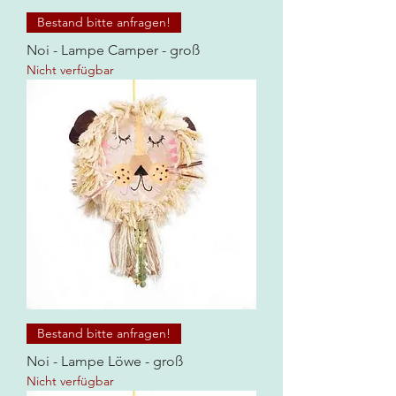
Bestand bitte anfragen!
Noi - Lampe Camper - groß
Nicht verfügbar
Bestand bitte anfragen!
Noi - Lampe Löwe - groß
Nicht verfügbar