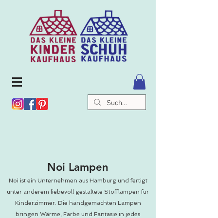
Noi Lampen
Noi ist ein Unternehmen aus Hamburg und fertigt
unter anderem liebevoll gestaltete Stofflampen für
Kinderzimmer. Die handgemachten Lampen
bringen Wärme, Farbe und Fantasie in jedes