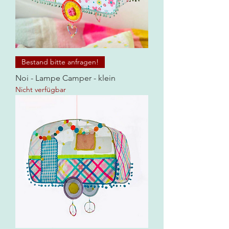
Bestand bitte anfragen!
Noi - Lampe Camper - klein
Nicht verfügbar