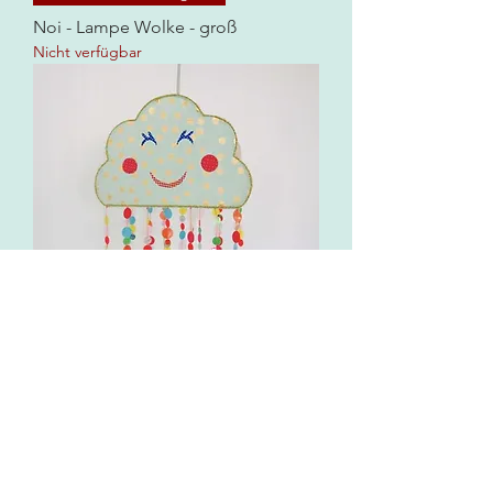
Noi - Lampe Wolke - groß
Nicht verfügbar
Bestand bitte anfragen!
Noi - Lampe Wolke - klein
Nicht verfügbar