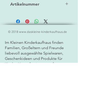
34 cm
Artikelnummer
4007
© 2018
www.daskleine-kinderkaufhaus.de
Im Kleinen Kinderkaufhaus finden
Familien, Großeltern und Freunde
liebevoll ausgewählte
Spielwaren,
Geschenkideen und Produkte für
Kinder. Unser Sortiment umfasst
hochwertige Markenprodukte,
kreatives Spielzeug, Lernspiele und
besondere Geschenkartikel für Babys
und Kinder jeden Alters. Als
Fachgeschäft für Spielwaren legen wir
großen Wert auf Qualität, Sicherheit
und persönliche Beratung. Ob
Geburtstagsgeschenk, Mitbringsel