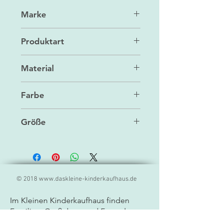
Marke
Maileg
Produktart
Zubehör/Spielzeug
Material
Baumwolle/Leinen/Polyester/Ho
Farbe
lz
Multi
Größe
11 x 7 cm
© 2018
www.daskleine-kinderkaufhaus.de
Im Kleinen Kinderkaufhaus finden
Familien, Großeltern und Freunde
liebevoll ausgewählte
Spielwaren,