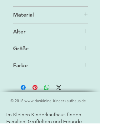
Spielzeug
Material
Polyester/Füllung besteht aus
Alter
recyceltes Polyester und
Granulat
ab 3 J.
Größe
30 cm
Farbe
weiß
© 2018
www.daskleine-kinderkaufhaus.de
Im Kleinen Kinderkaufhaus finden
Familien, Großeltern und Freunde
liebevoll ausgewählte
Spielwaren,
Geschenkideen und Produkte für