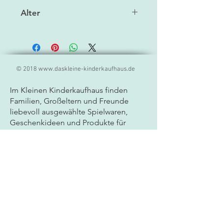
Papier (Bett)/Polyester (Füllung
Alter
Hase)/Baumwolle
ab 3 J.
© 2018
www.daskleine-kinderkaufhaus.de
Im Kleinen Kinderkaufhaus finden
Familien, Großeltern und Freunde
liebevoll ausgewählte
Spielwaren,
Geschenkideen und Produkte für
Kinder. Unser Sortiment umfasst
hochwertige Markenprodukte,
kreatives Spielzeug, Lernspiele und
besondere Geschenkartikel für Babys
und Kinder jeden Alters. Als
Fachgeschäft für Spielwaren legen wir
großen Wert auf Qualität, Sicherheit
und persönliche Beratung. Ob
Geburtstagsgeschenk, Mitbringsel