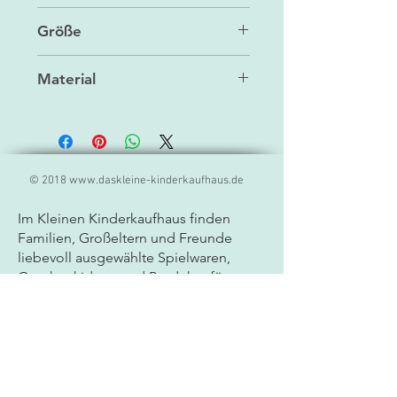
Handwäsche
Größe
31 x 12 x 9 cm
Material
Polyester, Baumwolle
© 2018
www.daskleine-kinderkaufhaus.de
Im Kleinen Kinderkaufhaus finden
Familien, Großeltern und Freunde
liebevoll ausgewählte
Spielwaren,
Geschenkideen und Produkte für
Kinder. Unser Sortiment umfasst
hochwertige Markenprodukte,
kreatives Spielzeug, Lernspiele und
besondere Geschenkartikel für Babys
und Kinder jeden Alters. Als
Fachgeschäft für Spielwaren legen wir