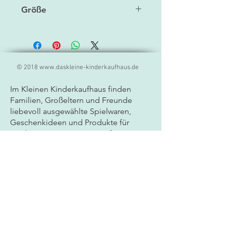
dunkelgrau/weiß
Größe
13 x 19 x 7 cm
© 2018
www.daskleine-kinderkaufhaus.de
Im Kleinen Kinderkaufhaus finden
Familien, Großeltern und Freunde
liebevoll ausgewählte
Spielwaren,
Geschenkideen und Produkte für
Kinder. Unser Sortiment umfasst
hochwertige Markenprodukte,
kreatives Spielzeug, Lernspiele und
besondere Geschenkartikel für Babys
und Kinder jeden Alters. Als
Fachgeschäft für Spielwaren legen wir
großen Wert auf Qualität, Sicherheit
und persönliche Beratung. Ob
Geburtstagsgeschenk, Mitbringsel