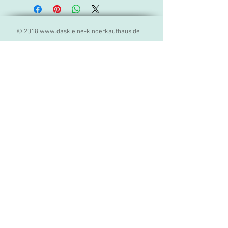
© 2018
www.daskleine-kinderkaufhaus.de
Im Kleinen Kinderkaufhaus finden
Familien, Großeltern und Freunde
liebevoll ausgewählte
Spielwaren,
Geschenkideen und Produkte für
Kinder. Unser Sortiment umfasst
hochwertige Markenprodukte,
kreatives Spielzeug, Lernspiele und
besondere Geschenkartikel für Babys
und Kinder jeden Alters. Als
Fachgeschäft für Spielwaren legen wir
großen Wert auf Qualität, Sicherheit
und persönliche Beratung. Ob
Geburtstagsgeschenk, Mitbringsel
oder neues Lieblingsspielzeug - bei
uns entdecken Sie sorgfältig
ausgewählte Produkte bekannter