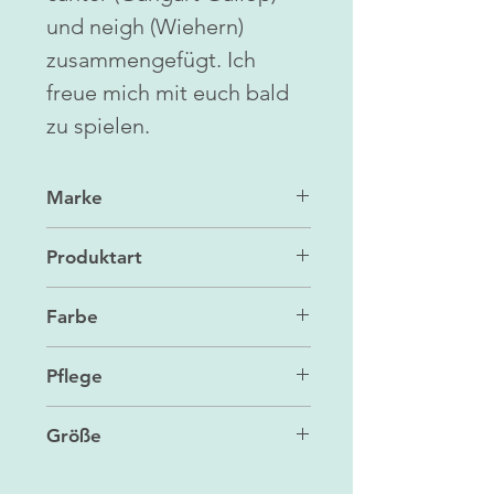
und neigh (Wiehern)
zusammengefügt. Ich
freue mich mit euch bald
zu spielen.
Marke
Jellycat
Produktart
Kuscheltier
Farbe
Hellbraun
Pflege
Handwäsche
Größe
36 x 12 x 11 cm