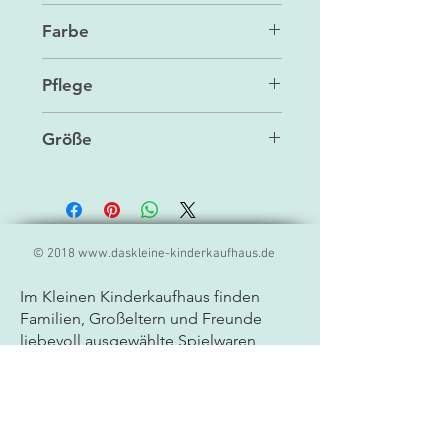
Kuscheltier
Farbe
braun
Pflege
Handwäsche
Größe
18 cm
© 2018
www.daskleine-kinderkaufhaus.de
Im Kleinen Kinderkaufhaus finden
Familien, Großeltern und Freunde
liebevoll ausgewählte
Spielwaren,
Geschenkideen und Produkte für
Kinder. Unser Sortiment umfasst
hochwertige Markenprodukte,
kreatives Spielzeug, Lernspiele und