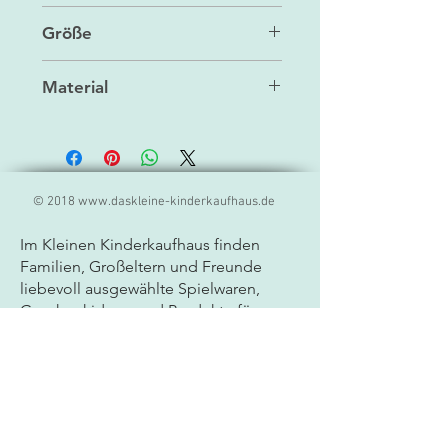
Handwäsche
Größe
31 cm
Material
Polyester, Baumwolle
© 2018
www.daskleine-kinderkaufhaus.de
Im Kleinen Kinderkaufhaus finden
Familien, Großeltern und Freunde
liebevoll ausgewählte
Spielwaren,
Geschenkideen und Produkte für
Kinder. Unser Sortiment umfasst
hochwertige Markenprodukte,
kreatives Spielzeug, Lernspiele und
besondere Geschenkartikel für Babys
und Kinder jeden Alters. Als
Fachgeschäft für Spielwaren legen wir