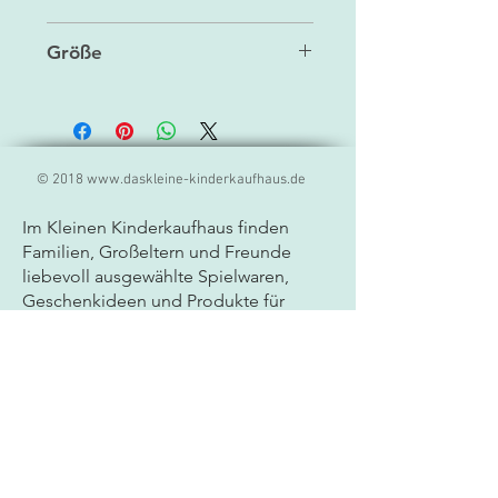
braun
Größe
13 x 19 x 7 cm
© 2018
www.daskleine-kinderkaufhaus.de
Im Kleinen Kinderkaufhaus finden
Familien, Großeltern und Freunde
liebevoll ausgewählte
Spielwaren,
Geschenkideen und Produkte für
Kinder. Unser Sortiment umfasst
hochwertige Markenprodukte,
kreatives Spielzeug, Lernspiele und
besondere Geschenkartikel für Babys
und Kinder jeden Alters. Als
Fachgeschäft für Spielwaren legen wir
großen Wert auf Qualität, Sicherheit
und persönliche Beratung. Ob