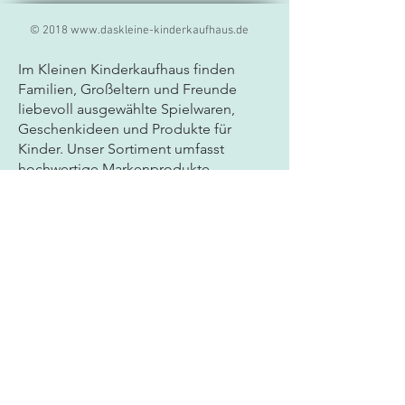
© 2018
www.daskleine-kinderkaufhaus.de
Im Kleinen Kinderkaufhaus finden
Familien, Großeltern und Freunde
liebevoll ausgewählte
Spielwaren,
Geschenkideen und Produkte für
Kinder. Unser Sortiment umfasst
hochwertige Markenprodukte,
kreatives Spielzeug, Lernspiele und
besondere Geschenkartikel für Babys
und Kinder jeden Alters. Als
Fachgeschäft für Spielwaren legen wir
großen Wert auf Qualität, Sicherheit
und persönliche Beratung. Ob
Geburtstagsgeschenk, Mitbringsel
oder neues Lieblingsspielzeug - bei
uns entdecken Sie sorgfältig
ausgewählte Produkte bekannter
Marken für Kinder und Familien.