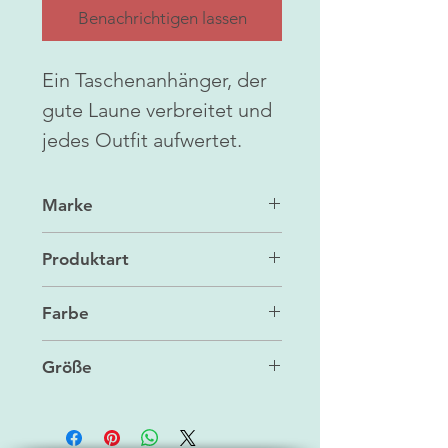
Benachrichtigen lassen
Ein Taschenanhänger, der
gute Laune verbreitet und
jedes Outfit aufwertet.
Marke
Jellycat
Produktart
Kinderspielzeug/Taschenanhäng
Farbe
er
beige/braun
Größe
4 x 15 x 8 cm