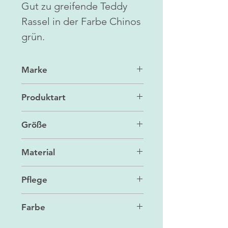
Gut zu greifende Teddy
Rassel in der Farbe Chinos
grün.
Marke
Maileg
Produktart
Spielzeug
Größe
11 cm
Material
Außenmaterial: Leinen, Füllung:
Pflege
recyceltes Polyester/Granulat
bei 30 ° waschbar
Farbe
Chinos grün