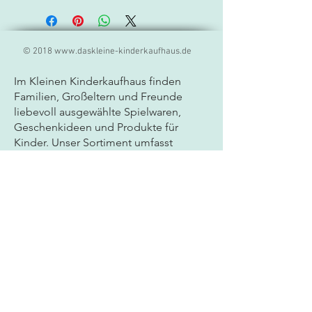
© 2018
www.daskleine-kinderkaufhaus.de
Im Kleinen Kinderkaufhaus finden
Familien, Großeltern und Freunde
liebevoll ausgewählte
Spielwaren,
Geschenkideen und Produkte für
Kinder. Unser Sortiment umfasst
hochwertige Markenprodukte,
kreatives Spielzeug, Lernspiele und
besondere Geschenkartikel für Babys
und Kinder jeden Alters. Als
Fachgeschäft für Spielwaren legen wir
großen Wert auf Qualität, Sicherheit
und persönliche Beratung. Ob
Geburtstagsgeschenk, Mitbringsel
oder neues Lieblingsspielzeug - bei
uns entdecken Sie sorgfältig
ausgewählte Produkte bekannter