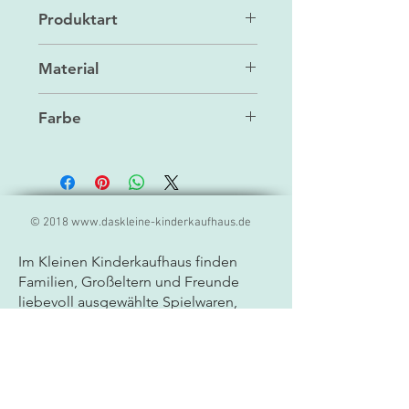
Maileg
Produktart
Zubehör/Spielzeug
Material
Cotton
Farbe
Multi
© 2018
www.daskleine-kinderkaufhaus.de
Im Kleinen Kinderkaufhaus finden
Familien, Großeltern und Freunde
liebevoll ausgewählte
Spielwaren,
Geschenkideen und Produkte für
Kinder. Unser Sortiment umfasst
hochwertige Markenprodukte,
kreatives Spielzeug, Lernspiele und
besondere Geschenkartikel für Babys