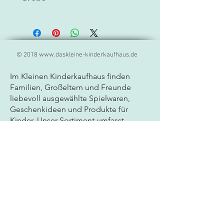
7,5 x 12 x 4.5 cm
© 2018
www.daskleine-kinderkaufhaus.de
Im Kleinen Kinderkaufhaus finden
Familien, Großeltern und Freunde
liebevoll ausgewählte
Spielwaren,
Geschenkideen und Produkte für
Kinder. Unser Sortiment umfasst
hochwertige Markenprodukte,
kreatives Spielzeug, Lernspiele und
besondere Geschenkartikel für Babys
und Kinder jeden Alters. Als
Fachgeschäft für Spielwaren legen wir
großen Wert auf Qualität, Sicherheit
und persönliche Beratung. Ob
Geburtstagsgeschenk, Mitbringsel
oder neues Lieblingsspielzeug - bei